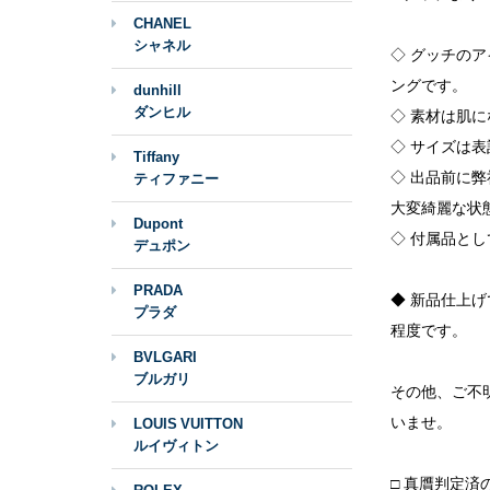
CHANEL
シャネル
◇ グッチの
ングです。
dunhill
ダンヒル
◇ 素材は肌
◇ サイズは表
Tiffany
◇ 出品前に
ティファニー
大変綺麗な状
Dupont
◇ 付属品と
デュポン
PRADA
◆ 新品仕上
プラダ
程度です。
BVLGARI
ブルガリ
その他、ご不
いませ。
LOUIS VUITTON
ルイヴィトン
□ 真贋判定