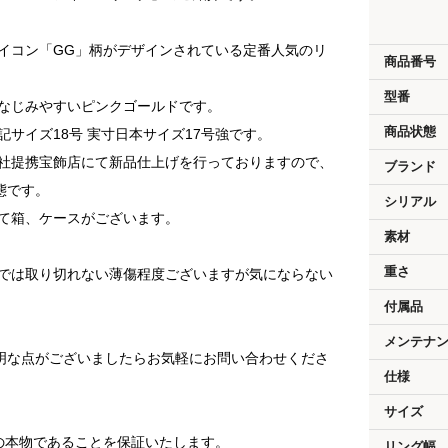
アイコン「GG」柄がデザインされている定番人気のリ
商品番号
型番
になじみやすいピンクゴールドです。
商品状態
記サイズ18号 実寸日本サイズ17号強です。
弊社提携宝飾店にて新品仕上げを行っておりますので、
ブランド
態です。
シリアル
して箱、ケースがございます。
素材
重さ
げでは取り切れない薄傷程度ございますが気にならない
付属品
メンテナ
明な点がございましたらお気軽にお問い合わせくださ
仕様
サイズ
済の本物であることを保証いたします。
リング幅