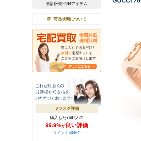
GUCCI 7
累計販売2494アイテム
商品状態について
ヤフオク評価
購入した7687人の
99.9%
良い評価
が
コメント5046件