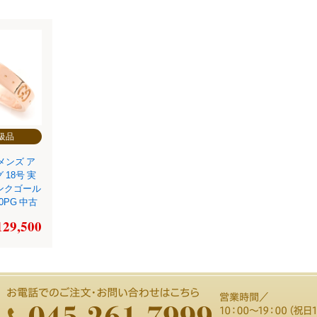
級品
メンズ ア
 18号 実
ピンクゴール
50PG 中古
129,500