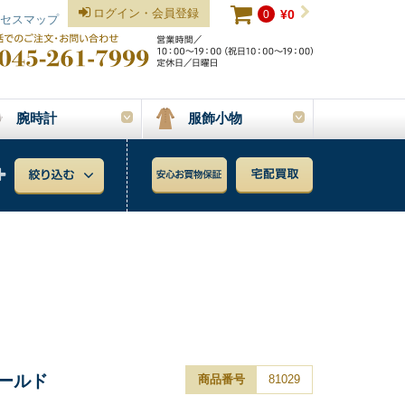
ログイン・会員登録
0
¥0
セスマップ
腕時計
服飾小物
ゴールド
商品番号
81029