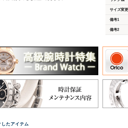
サイズ変
備考1
備考2
クしたアイテム