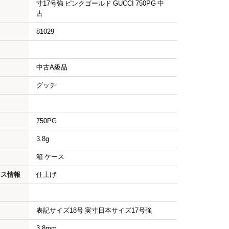
寸17号強 ピンクゴールド GUCCI 750PG 中
古
81029
中古A級品
グッチ
750PG
3.8g
箱 ケース
ンス情報
仕上げ
表記サイズ18号 実寸日本サイズ17号強
3.8mm