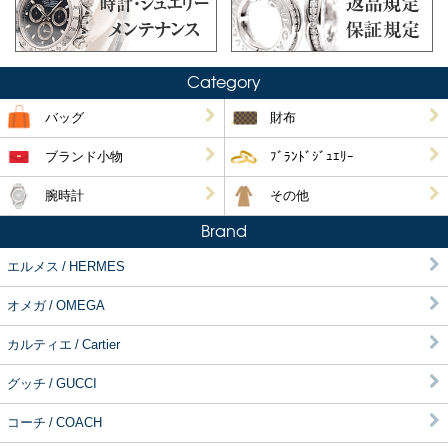
Category
バッグ
財布
ブランド小物
ﾌﾞﾗﾝﾄﾞｼﾞｭｴﾘｰ
腕時計
その他
Brand
エルメス / HERMES
オメガ / OMEGA
カルティエ / Cartier
グッチ / GUCCI
コーチ / COACH