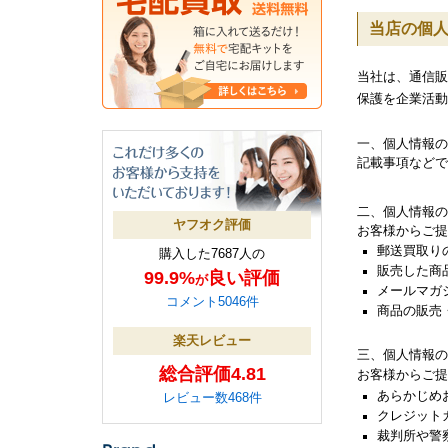
当店の個
当社は、通信販
保護を企業活動
一、個人情報の
記載事項などで
二、個人情報の
ヤフオク評価
お客様からご提
郵送買取り
購入した7687人の
販売した商
99.9%
良い評価
が
メールマガ
コメント5046件
商品の販売
楽天レビュー
三、個人情報の
総合評価4.81
お客様からご提
あらかじめ
レビュー数468件
クレジット
裁判所や警