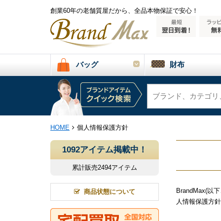
創業60年の老舗質屋だから、全品本物保証で安心！
バッグ
財布
HOME
個人情報保護方針
1092アイテム掲載中！
累計販売2494アイテム
BrandMa
商品状態について
人情報保護方