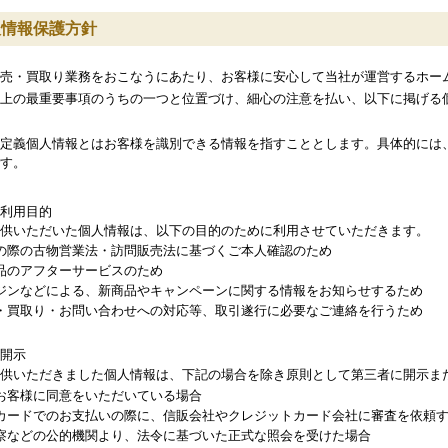
人情報保護方針
売・買取り業務をおこなうにあたり、お客様に安心して当社が運営するホー
上の最重要事項のうちの一つと位置づけ、細心の注意を払い、以下に掲げる
定義個人情報とはお客様を識別できる情報を指すこととします。具体的には
す。
利用目的
供いただいた個人情報は、以下の目的のために利用させていただきます。
の際の古物営業法・訪問販売法に基づくご本人確認のため
品のアフターサービスのため
ジンなどによる、新商品やキャンペーンに関する情報をお知らせするため
・買取り・お問い合わせへの対応等、取引遂行に必要なご連絡を行うため
開示
供いただきました個人情報は、下記の場合を除き原則として第三者に開示ま
お客様に同意をいただいている場合
カードでのお支払いの際に、信販会社やクレジットカード会社に審査を依頼
察などの公的機関より、法令に基づいた正式な照会を受けた場合