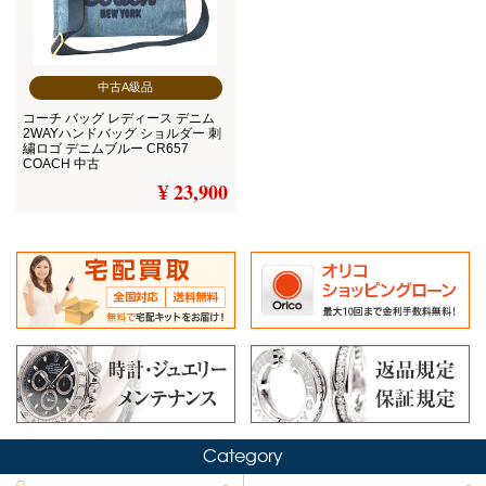
中古A級品
コーチ バッグ レディース デニム
2WAYハンドバッグ ショルダー 刺
繍ロゴ デニムブルー CR657
COACH 中古
¥ 23,900
Category