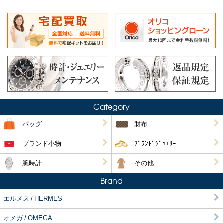
Category
バッグ
財布
ブランド小物
ﾌﾞﾗﾝﾄﾞｼﾞｭｴﾘｰ
腕時計
その他
Brand
エルメス / HERMES
オメガ / OMEGA