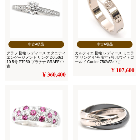
中古A級品
中古A級品
グラフ 指輪 レディース エタニティ
カルティエ 指輪 レディース ミニラ
エンゲージメント リング D0.50ct
ブ リング 47号 実寸7号 ホワイトゴ
10.5号 PT950 プラチナ GRAFF 中
ールド Cartier 750WG 中古
古
¥ 107,600
¥ 360,400