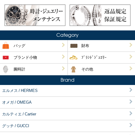
Category
バッグ
財布
ブランド小物
ﾌﾞﾗﾝﾄﾞｼﾞｭｴﾘｰ
腕時計
その他
Brand
エルメス / HERMES
オメガ / OMEGA
カルティエ / Cartier
グッチ / GUCCI