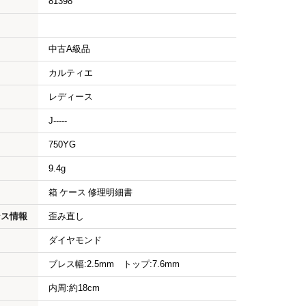
81398
中古A級品
カルティエ
レディース
J-----
750YG
9.4g
箱 ケース 修理明細書
ンス情報
歪み直し
ダイヤモンド
ブレス幅:2.5mm トップ:7.6mm
内周:約18cm