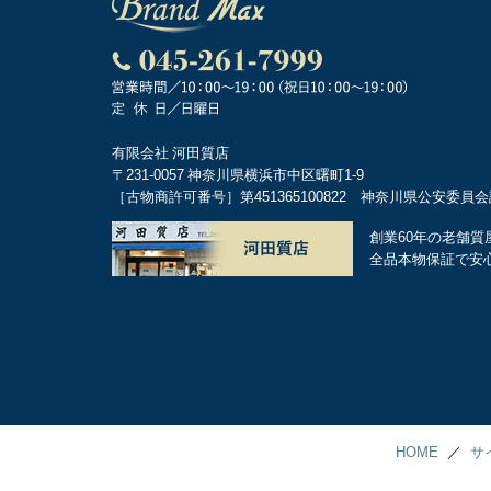
有限会社 河田質店
〒231-0057 神奈川県横浜市中区曙町1-9
［古物商許可番号］第451365100822 神奈川県公安委員
創業60年の老舗質
全品本物保証で安
HOME
サ