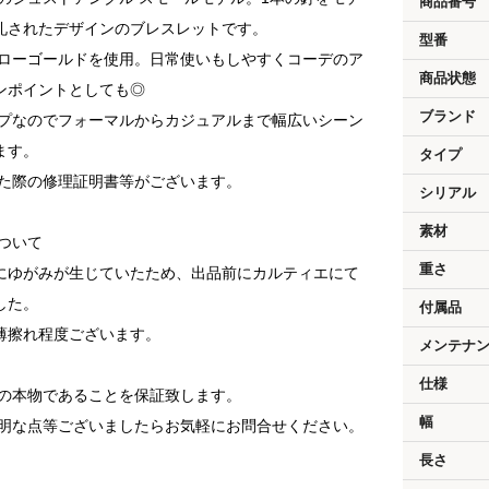
商品番号
礼されたデザインのブレスレットです。
型番
エローゴールドを使用。日常使いもしやすくコーデのア
商品状態
ンポイントとしても◎
ブランド
イプなのでフォーマルからカジュアルまで幅広いシーン
ます。
タイプ
った際の修理証明書等がございます。
シリアル
素材
ついて
重さ
にゆがみが生じていたため、出品前にカルティエにて
した。
付属品
薄擦れ程度ございます。
メンテナ
仕様
済の本物であることを保証致します。
幅
不明な点等ございましたらお気軽にお問合せください。
長さ