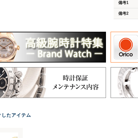
備考1
備考2
クしたアイテム