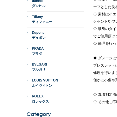
dunhill
ダンヒル
ーフとした洗
◇ 素材はイ
Tiffany
クセントやワ
ティファニー
◇ 細身のタ
Dupont
でご使用頂け
デュポン
◇ 修理を行
PRADA
プラダ
◆ ダメージに
BVLGARI
ブレスレット
ブルガリ
修理を行いま
僅かに小傷や
LOUIS VUITTON
ルイヴィトン
◇ 真贋判定
ROLEX
ロレックス
◇ その他ご
Category