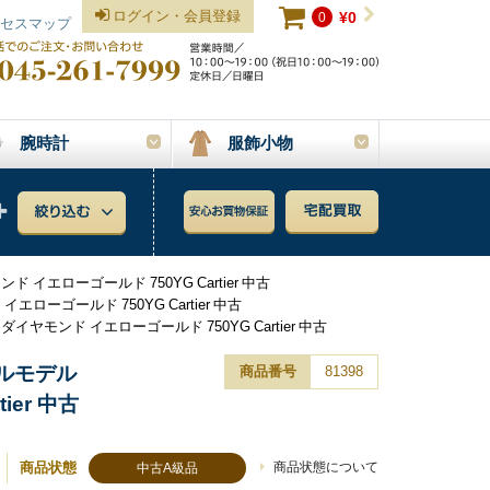
ログイン・会員登録
0
¥0
セスマップ
腕時計
服飾小物
エローゴールド 750YG Cartier 中古
ーゴールド 750YG Cartier 中古
モンド イエローゴールド 750YG Cartier 中古
ールモデル
商品番号
81398
ier 中古
商品状態
商品状態について
中古A級品