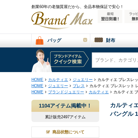
創業60年の老舗質屋だから、全品本物保証で安心！
バッグ
財布
HOME
カルティエ
ジュエリー
カルティエ ブレスレット
HOME
ジュエリー
ブレス
カルティエ ブレスレット レデ
HOME
ブランドジュエリー
カルティエ
カルティエ ブ
カルティエ
1104アイテム掲載中！
バングル 1
累計販売2497アイテム
商品状態について