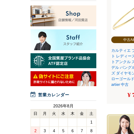
中古A
カルティエ 
ト レディー
トアンクル 
デル バングル
ズ ダイヤモ
ローゴールド 7
artier 中古
¥ 
営業カレンダー
2026年8月
日
月
火
水
木
金
土
1
2
3
4
5
6
7
8