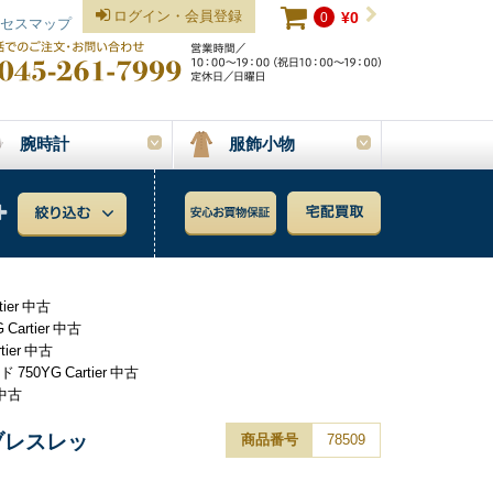
ログイン・会員登録
0
¥0
セスマップ
腕時計
服飾小物
er 中古
rtier 中古
er 中古
YG Cartier 中古
中古
ブレスレッ
商品番号
78509