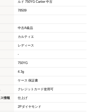
ルド 750YG Cartier 中古
78509
中古A級品
カルティエ
レディース
-
750YG
4.3g
ケース 保証書
限
クレジットカード使用可
ンス情報
仕上げ
2Pダイヤモンド