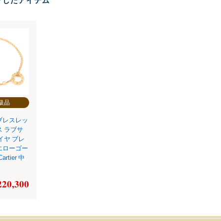
クしたアイテム
級品
ブレスレッ
ス ラブサ
イヤ ブレ
エローゴー
artier 中
220,300