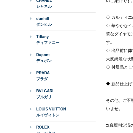
CHANEL
のご紹介です
シャネル
◇ カルティ
dunhill
ダンヒル
◇ 華やかなイ
質なダイヤモ
Tiffany
す。
ティファニー
◇ 出品前に
Dupont
大変綺麗な状
デュポン
◇ 付属品と
PRADA
プラダ
◆ 新品仕上
BVLGARI
ブルガリ
その他、ご不
いませ。
LOUIS VUITTON
ルイヴィトン
□ 真贋判定
ROLEX