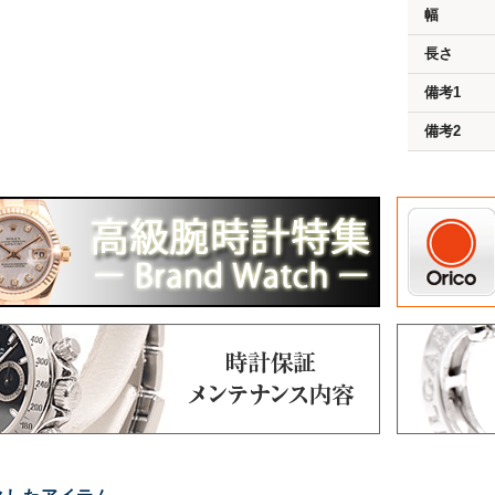
幅
長さ
備考1
備考2