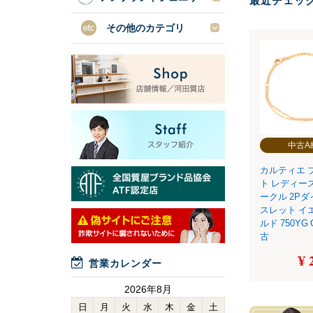
最近チェッ
その他のカテゴリ
中古A
カルティエ 
ト レディー
ークル 2Pダ
スレット イ
ルド 750YG C
古
¥ 
営業カレンダー
2026年8月
日
月
火
水
木
金
土