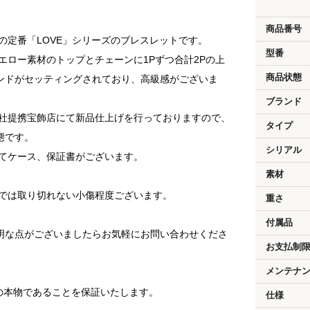
。
商品番号
エの定番「LOVE」シリーズのブレスレットです。
型番
エロー素材のトップとチェーンに1Pずつ合計2Pの上
商品状態
ンドがセッティングされており、高級感がございま
ブランド
弊社提携宝飾店にて新品仕上げを行っておりますので、
タイプ
態です。
シリアル
してケース、保証書がございます。
素材
げでは取り切れない小傷程度ございます。
重さ
付属品
明な点がございましたらお気軽にお問い合わせくださ
お支払制
メンテナ
済の本物であることを保証いたします。
仕様