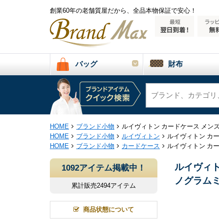
創業60年の老舗質屋だから、全品本物保証で安心！
バッグ
財布
HOME
ブランド小物
ルイヴィトン カードケース メンズ カ
HOME
ブランド小物
ルイヴィトン
ルイヴィトン カード
HOME
ブランド小物
カードケース
ルイヴィトン カード
ルイヴィト
1092アイテム掲載中！
ノグラムミッ
累計販売2494アイテム
商品状態について