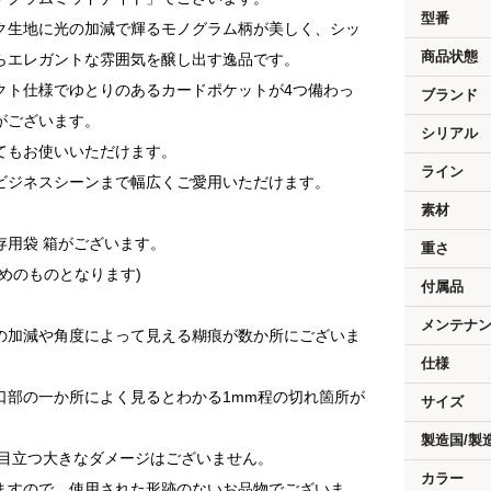
型番
ク生地に光の加減で輝るモノグラム柄が美しく、シッ
商品状態
らエレガントな雰囲気を醸し出す逸品です。
クト仕様でゆとりのあるカードポケットが4つ備わっ
ブランド
がございます。
シリアル
てもお使いいただけます。
ライン
ビジネスシーンまで幅広くご愛用いただけます。
素材
存用袋 箱がございます。
重さ
めのものとなります)
付属品
メンテナ
の加減や角度によって見える糊痕が数か所にございま
仕様
口部の一か所によく見るとわかる1mm程の切れ箇所が
サイズ
製造国/製
は目立つ大きなダメージはございません。
カラー
ますので、使用された形跡のないお品物でございま