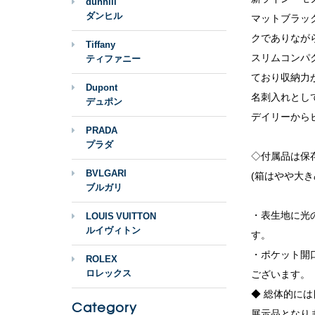
dunhill
ダンヒル
マットブラッ
クでありなが
Tiffany
スリムコンパ
ティファニー
ており収納力
Dupont
名刺入れとし
デュポン
デイリーから
PRADA
プラダ
◇付属品は保
BVLGARI
(箱はやや大き
ブルガリ
・表生地に光
LOUIS VUITTON
ルイヴィトン
す。
・ポケット開
ROLEX
ロレックス
ございます。
◆ 総体的に
Category
展示品となり