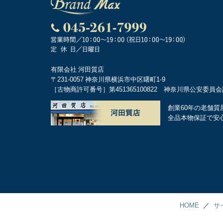
有限会社 河田質店
〒231-0057 神奈川県横浜市中区曙町1-9
［古物商許可番号］第451365100822 神奈川県公安委員
創業60年の老舗質
全品本物保証で安
HOME
サ