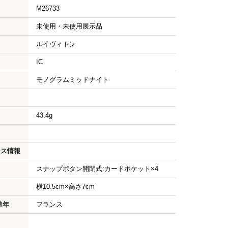
M26733
未使用・未使用展示品
ルイヴィトン
IC
モノグラムミッドナイト
43.4g
ンス情報
スナップボタン開閉式:カードポケット×4
横10.5cm×高さ7cm
造年
フランス