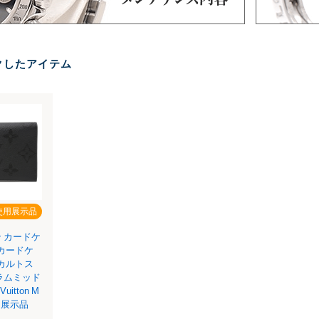
クしたアイテム
使用展示品
 カードケ
 カードケ
 カルトス
ラムミッド
uitton M
使用展示品