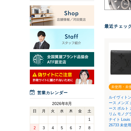
最近チェッ
未使用・未
営業カレンダー
ルイヴィトン
ース メンズ
2026年8月
ース ポルト
日
月
火
水
木
金
土
リム モノグ
1
ナイト Louis V
26733 未
2
3
4
5
6
7
8