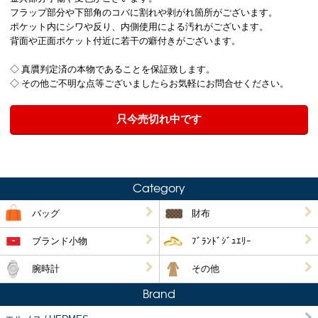
フラップ部分や下部角のコバに割れや剥がれ箇所がございます。
ポケット内にシワや反り、内側使用による汚れがございます。
背面や正面ポケット付近に若干の癖付きがございます。
◇ 真贋判定済の本物であることを保証致します。
◇ その他ご不明な点等ございましたらお気軽にお問合せください。
只今売切れ中です
Category
バッグ
財布
ブランド小物
ﾌﾞﾗﾝﾄﾞｼﾞｭｴﾘｰ
腕時計
その他
Brand