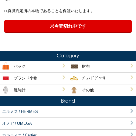
□ 真贋判定済の本物であることを保証いたします。
只今売切れ中です
Category
バッグ
財布
ブランド小物
ﾌﾞﾗﾝﾄﾞｼﾞｭｴﾘｰ
腕時計
その他
Brand
エルメス / HERMES
オメガ / OMEGA
カルティエ / Cartier