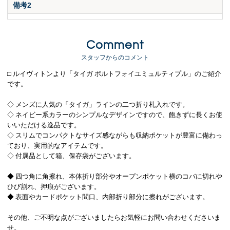
備考2
Comment
スタッフからのコメント
□ ルイヴィトンより「タイガ ポルトフォイユミュルティプル」のご紹介
です。
◇ メンズに人気の「タイガ」ラインの二つ折り札入れです。
◇ ネイビー系カラーのシンプルなデザインですので、飽きずに長くお使
いいただける逸品です。
◇ スリムでコンパクトなサイズ感ながらも収納ポケットが豊富に備わっ
ており、実用的なアイテムです。
◇ 付属品として箱、保存袋がございます。
◆ 四つ角に角擦れ、本体折り部分やオープンポケット横のコバに切れや
ひび割れ、押痕がございます。
◆ 表面やカードポケット間口、内部折り部分に擦れがございます。
その他、ご不明な点がございましたらお気軽にお問い合わせくださいま
せ。