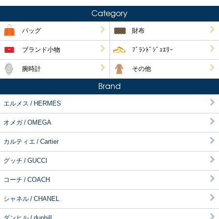
Category
バッグ
財布
ブランド小物
ﾌﾞﾗﾝﾄﾞｼﾞｭｴﾘｰ
腕時計
その他
Brand
エルメス / HERMES
オメガ / OMEGA
カルティエ / Cartier
グッチ / GUCCI
コーチ / COACH
シャネル / CHANEL
ダンヒル / dunhill