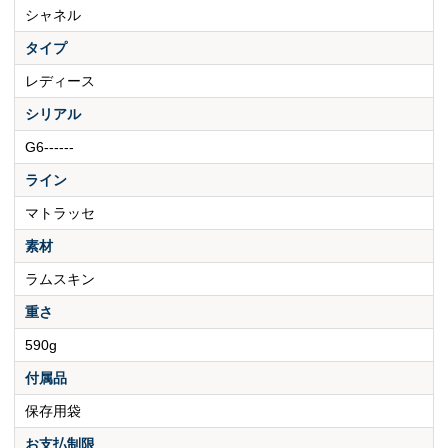
シャネル
タイプ
レディース
シリアル
G6------
ライン
マトラッセ
素材
ラムスキン
重さ
590g
付属品
保存用袋
お支払制限