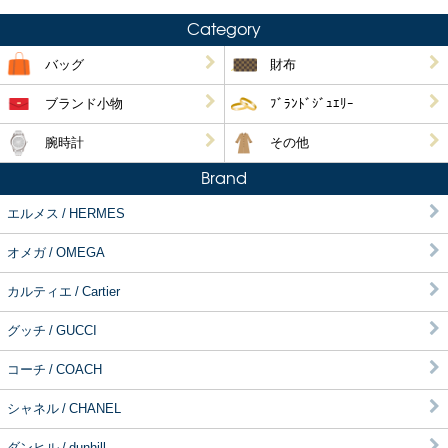
Category
バッグ
財布
ブランド小物
ﾌﾞﾗﾝﾄﾞｼﾞｭｴﾘｰ
腕時計
その他
Brand
エルメス / HERMES
オメガ / OMEGA
カルティエ / Cartier
グッチ / GUCCI
コーチ / COACH
シャネル / CHANEL
ダンヒル / dunhill