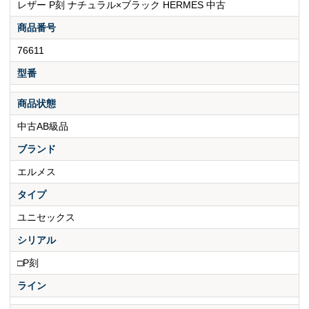
レザー P刻 ナチュラル×ブラック HERMES 中古
商品番号
76611
型番
商品状態
中古AB級品
ブランド
エルメス
タイプ
ユニセックス
シリアル
□P刻
ライン