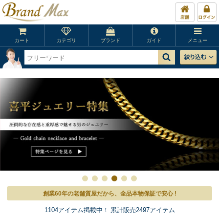
カート
カテゴリ
ブランド
ガイド
メニュー
創業60年の老舗質屋だから、全品本物保証で安心 !
1104アイテム掲載中！ 累計販売2497アイテム