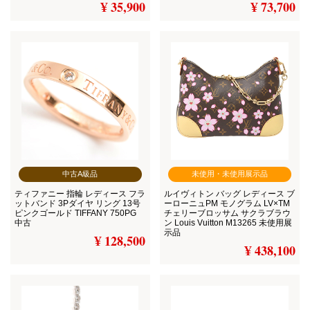
¥ 35,900
¥ 73,700
中古A級品
未使用・未使用展示品
ティファニー 指輪 レディース フラ
ルイヴィトン バッグ レディース ブ
ットバンド 3Pダイヤ リング 13号
ーローニュPM モノグラム LV×TM
ピンクゴールド TIFFANY 750PG
チェリーブロッサム サクラブラウ
中古
ン Louis Vuitton M13265 未使用展
示品
¥ 128,500
¥ 438,100