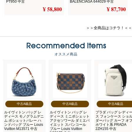
PT950 中古
BALENCIAGA 644029 中古
¥ 58,800
¥ 87,700
＞＞全商品はコチラ！＜＜
Recommended Items
オススメ商品
中古A級品
中古A級品
中古A級品
ルイヴィトン バッグ レ
ルイヴィトン バッグ レ
プラダ バッグ レディ
ディース モノグラムデニ
ディース ミニポシェット
ス フォンケース ショ
ム ポシェットバレー ハ
アクセソワール ダミエパ
ダーバッグ カーフ オ
ンドバッグ ブルー Louis
イエット スパンコール
ホワイト系 PRADA
Vuitton M13571 中古
ブルー Louis Vuitton
2ZH155 中古