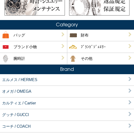
Category
バッグ
財布
ブランド小物
ﾌﾞﾗﾝﾄﾞｼﾞｭｴﾘｰ
腕時計
その他
Brand
エルメス / HERMES
オメガ / OMEGA
カルティエ / Cartier
グッチ / GUCCI
コーチ / COACH