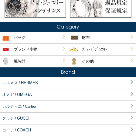
Category
バッグ
財布
ブランド小物
ﾌﾞﾗﾝﾄﾞｼﾞｭｴﾘｰ
腕時計
その他
Brand
エルメス / HERMES
オメガ / OMEGA
カルティエ / Cartier
グッチ / GUCCI
コーチ / COACH