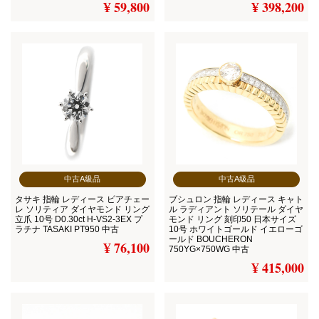
¥ 59,800
¥ 398,200
中古A級品
中古A級品
タサキ 指輪 レディース ピアチェー
ブシュロン 指輪 レディース キャト
レ ソリティア ダイヤモンド リング
ル ラディアント ソリテール ダイヤ
立爪 10号 D0.30ct H-VS2-3EX プ
モンド リング 刻印50 日本サイズ
ラチナ TASAKI PT950 中古
10号 ホワイトゴールド イエローゴ
ールド BOUCHERON
¥ 76,100
750YG×750WG 中古
¥ 415,000