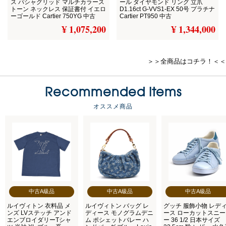
ス パシャグリッド マルチカラース
ール ダイヤモンド リング 立爪
トーン ネックレス 保証書付 イエロ
D1.16ct G-VVS1-EX 50号 プラチナ
ーゴールド Cartier 750YG 中古
Cartier PT950 中古
¥ 1,075,200
¥ 1,344,000
＞＞全商品はコチラ！＜＜
Recommended Items
オススメ商品
中古A級品
中古A級品
中古A級品
ルイヴィトン 衣料品 メ
ルイヴィトン バッグ レ
グッチ 服飾小物 レデ
ンズ LVステッチ アンド
ディース モノグラムデニ
ース ローカットスニ
エンブロイダリーTシャ
ム ポシェットバレー ハ
ー 36 1/2 日本サイズ