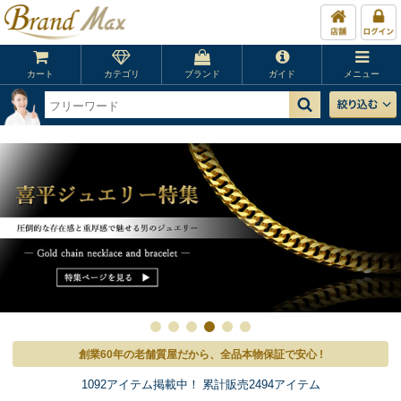
カート
カテゴリ
ブランド
ガイド
メニュー
創業60年の老舗質屋だから、全品本物保証で安心 !
1092アイテム掲載中！ 累計販売2494アイテム