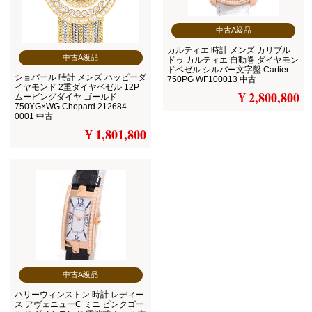
中古A級品
カルティエ 時計 メンズ カリブル
中古A級品
ドゥ カルティエ 自動巻 ダイヤモン
ドベゼル シルバー文字盤 Cartier
ショパール 時計 メンズ ハッピーダ
750PG WF100013 中古
イヤモンド 2重ダイヤベゼル 12P
¥ 2,800,800
ムービングダイヤ ゴールド
750YG×WG Chopard 212684-
0001 中古
¥ 1,801,800
中古A級品
ハリーウィンストン 時計 レディー
ス アヴェニューC ミニ ピンクゴー