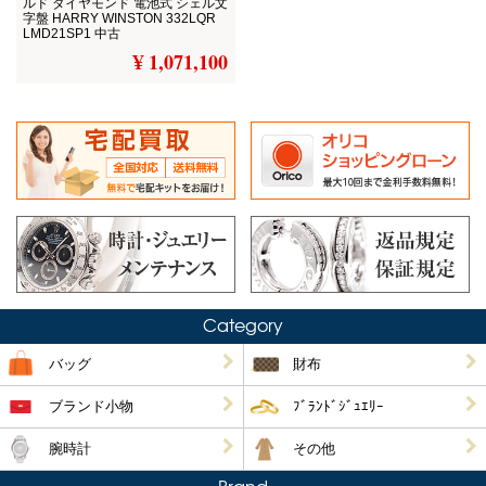
ルド ダイヤモンド 電池式 シェル文
字盤 HARRY WINSTON 332LQR
LMD21SP1 中古
¥ 1,071,100
Category
バッグ
財布
ブランド小物
ﾌﾞﾗﾝﾄﾞｼﾞｭｴﾘｰ
腕時計
その他