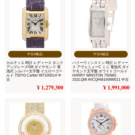
中古A級品
中古A級品
カルティエ 時計 レディース タンク
ハリーウィンストン 時計 レディー
アングレーズSM ダイヤモンド 電
ス アヴェニューC ミニ 電池式 ダイ
池式 シルバー文字盤 イエローゴー
ヤモンド文字盤 ホワイトゴールド
ルド 750YG Cartier WT100014 中
HARRY WINSTON 750WG
古
332LQW AVCQHM16WW021 中古
¥ 1,279,300
¥ 1,991,000