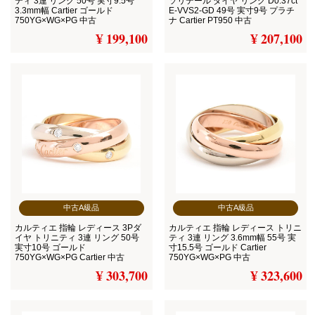
ティ 3連 リング 50号 実寸9.5号
ソリテール ダイヤ リング D0.37ct
3.3mm幅 Cartier ゴールド
E-VVS2-GD 49号 実寸9号 プラチ
750YG×WG×PG 中古
ナ Cartier PT950 中古
¥ 199,100
¥ 207,100
中古A級品
中古A級品
カルティエ 指輪 レディース 3Pダ
カルティエ 指輪 レディース トリニ
イヤ トリニティ 3連 リング 50号
ティ 3連 リング 3.6mm幅 55号 実
実寸10号 ゴールド
寸15.5号 ゴールド Cartier
750YG×WG×PG Cartier 中古
750YG×WG×PG 中古
¥ 303,700
¥ 323,600