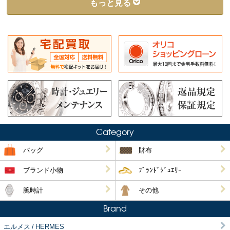
もっと見る
Category
バッグ
財布
ブランド小物
ﾌﾞﾗﾝﾄﾞｼﾞｭｴﾘｰ
腕時計
その他
Brand
エルメス / HERMES