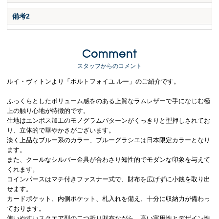
備考2
Comment
スタッフからのコメント
ルイ・ヴィトンより「ポルトフォイユ ルー」のご紹介です。
ふっくらとしたボリューム感をのある上質なラムレザーで手になじむ極
上の触り心地が特徴的です。
生地はエンボス加工のモノグラムパターンがくっきりと型押しされてお
り、立体的で華やかさがございます。
淡く上品なブルー系のカラー、ブルーグラシエは日本限定カラーとなり
ます。
また、クールなシルバー金具が合わさり知性的でモダンな印象を与えて
くれます。
コインパースはマチ付きファスナー式で、財布を広げずに小銭を取り出
せます。
カードポケット、内側ポケット、札入れを備え、十分に収納力が備わっ
ております。
使いやすいスクエア型の二つ折り財布ながら、高い実用性とデザイン性