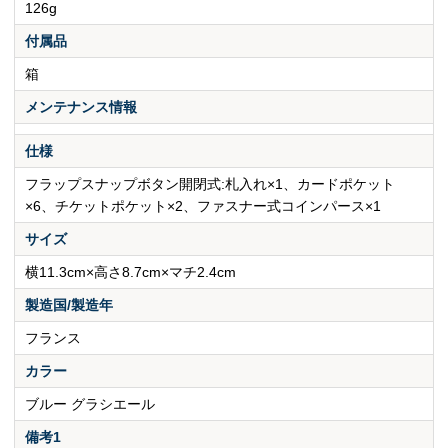
126g
付属品
箱
メンテナンス情報
仕様
フラップスナップボタン開閉式:札入れ×1、カードポケット
×6、チケットポケット×2、ファスナー式コインパース×1
サイズ
横11.3cm×高さ8.7cm×マチ2.4cm
製造国/製造年
フランス
カラー
ブルー グラシエール
備考1