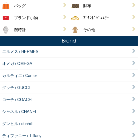
バッグ
財布
ブランド小物
ﾌﾞﾗﾝﾄﾞｼﾞｭｴﾘｰ
腕時計
その他
Brand
エルメス / HERMES
オメガ / OMEGA
カルティエ / Cartier
グッチ / GUCCI
コーチ / COACH
シャネル / CHANEL
ダンヒル / dunhill
ティファニー / Tiffany