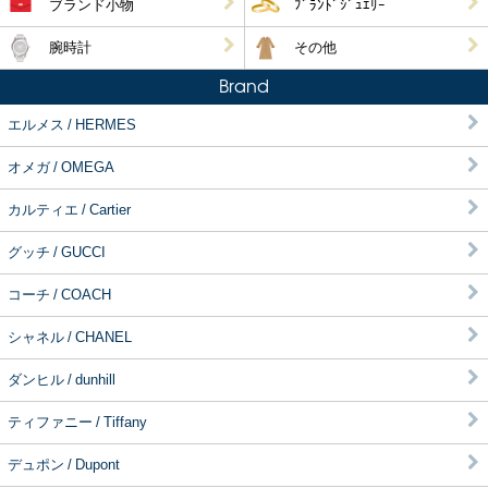
ブランド小物
ﾌﾞﾗﾝﾄﾞｼﾞｭｴﾘｰ
腕時計
その他
Brand
エルメス / HERMES
オメガ / OMEGA
カルティエ / Cartier
グッチ / GUCCI
コーチ / COACH
シャネル / CHANEL
ダンヒル / dunhill
ティファニー / Tiffany
デュポン / Dupont