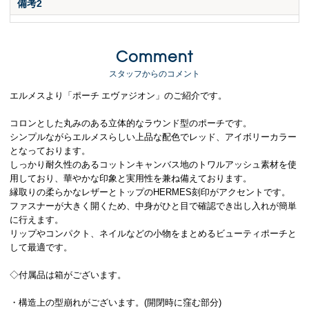
備考2
Comment
スタッフからのコメント
エルメスより「ポーチ エヴァジオン」のご紹介です。
コロンとした丸みのある立体的なラウンド型のポーチです。
シンプルながらエルメスらしい上品な配色でレッド、アイボリーカラー
となっております。
しっかり耐久性のあるコットンキャンバス地のトワルアッシュ素材を使
用しており、華やかな印象と実用性を兼ね備えております。
縁取りの柔らかなレザーとトップのHERMES刻印がアクセントです。
ファスナーが大きく開くため、中身がひと目で確認でき出し入れが簡単
に行えます。
リップやコンパクト、ネイルなどの小物をまとめるビューティポーチと
して最適です。
◇付属品は箱がございます。
・構造上の型崩れがございます。(開閉時に窪む部分)