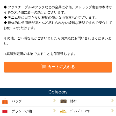
◆ ファスナープルやフックなどの金具に小傷、ストラップ裏側や本体サ
イドのヌメ側に若干の焼けがございます。
◆ デニム地に目立たない程度の僅かな毛羽立ちがございます。
◆ 総体的に使用感がほとんど感じられない綺麗な状態ですので安心して
お使いいただけます。
その他、ご不明な点がございましたらお気軽にお問い合わせくださいま
せ。
□ 真贋判定済の本物であることを保証致します。
カートに入れる
Category
バッグ
財布
ブランド小物
ﾌﾞﾗﾝﾄﾞｼﾞｭｴﾘｰ