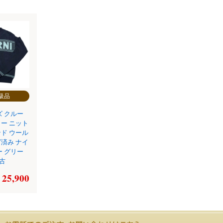
級品
ズ クルー
ー ニット
ド ウール
済み ナイ
ー グリー
中古
 25,900