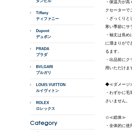
ダンヒル
・保温力が高
クセーターで
Tiffany
・ざっくりと
ティファニー
寒い季節にサ
Dupont
・袖丈は長め
デュポン
に溜まりがで
PRADA
るます。
プラダ
・出品前にク
BVLGARI
用いただけま
ブルガリ
◆≪ダメージ
LOUIS VUITTON
ルイヴィトン
・わずかに毛
さいません。
ROLEX
ロレックス
☆≪総体≫
Category
・全体的に使