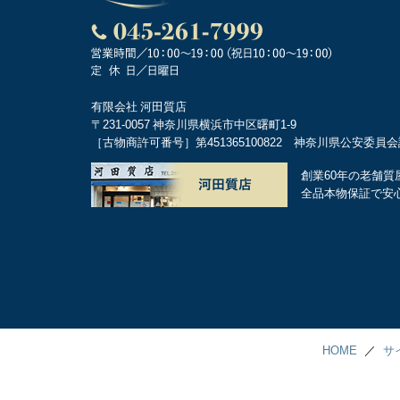
有限会社 河田質店
〒231-0057 神奈川県横浜市中区曙町1-9
［古物商許可番号］第451365100822 神奈川県公安委員
創業60年の老舗質
全品本物保証で安
HOME
サ