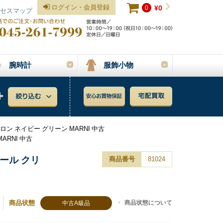
ログイン・会員登録
0
¥0
セスマップ
腕時計
服飾小物
ン ネイビー グリーン MARNI 中古
RNI 中古
ール クリ
商品番号
81024
商品状態
商品状態について
中古A級品