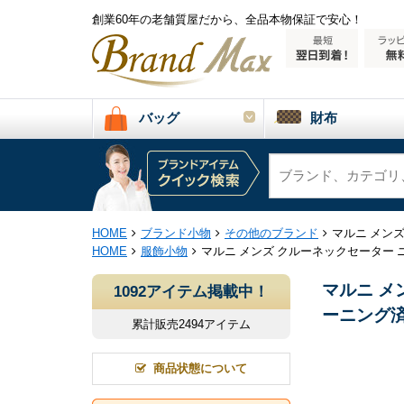
創業60年の老舗質屋だから、全品本物保証で安心！
バッグ
財布
HOME
ブランド小物
その他のブランド
マルニ メンズ
HOME
服飾小物
マルニ メンズ クルーネックセーター ニ
マルニ メ
1092アイテム掲載中！
ーニング済
累計販売2494アイテム
商品状態について