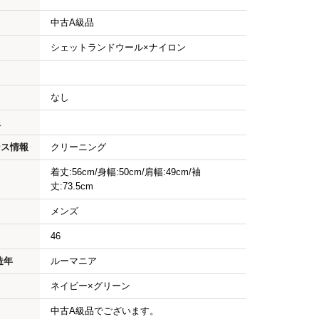
中古A級品
シェットランドウール×ナイロン
なし
限
ンス情報
クリーニング
着丈:56cm/身幅:50cm/肩幅:49cm/袖
丈:73.5cm
メンズ
46
造年
ルーマニア
ネイビー×グリーン
中古A級品でございます。