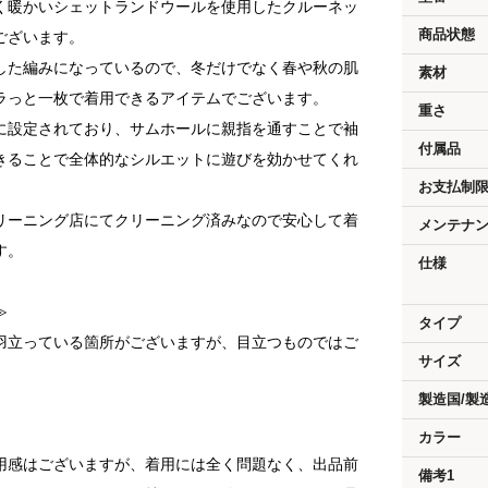
く暖かいシェットランドウールを使用したクルーネッ
商品状態
ございます。
した編みになっているので、冬だけでなく春や秋の肌
素材
ラっと一枚で着用できるアイテムでございます。
重さ
に設定されており、サムホールに親指を通すことで袖
付属品
きることで全体的なシルエットに遊びを効かせてくれ
お支払制
リーニング店にてクリーニング済みなので安心して着
メンテナ
す。
仕様
≫
タイプ
羽立っている箇所がございますが、目立つものではご
サイズ
製造国/製
カラー
用感はございますが、着用には全く問題なく、出品前
備考1