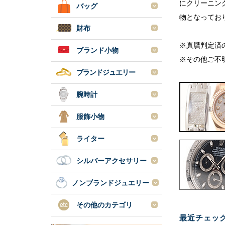
にクリーニン
バッグ
物となってお
財布
※真贋判定済
ブランド小物
※その他ご不
ブランドジュエリー
腕時計
服飾小物
ライター
シルバーアクセサリー
ノンブランドジュエリー
その他のカテゴリ
最近チェッ