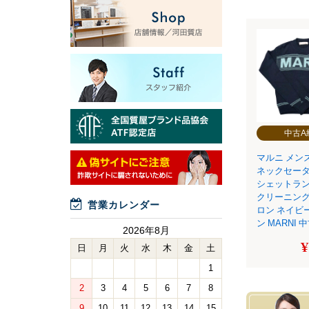
中古A
マルニ メン
ネックセータ
シェットラン
クリーニング
営業カレンダー
ロン ネイビ
ン MARNI 
2026年8月
¥
日
月
火
水
木
金
土
1
2
3
4
5
6
7
8
9
10
11
12
13
14
15