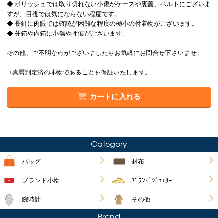
◆ ポリッシュでは取り切れない小傷がケースや裏蓋、ベルトにございま
すが、目視では気にならない程度です。
◆ 長針に肉眼では確認が困難な程度の極小の付着物がございます。
◆ 外箱や内箱に小傷や押痕がございます。
その他、ご不明な点がございましたらお気軽にお問合せ下さいませ。
□ 真贋判定済の本物であることを保証いたします。
カートに入れる
Category
バッグ
財布
ブランド小物
ﾌﾞﾗﾝﾄﾞｼﾞｭｴﾘｰ
腕時計
その他
Brand