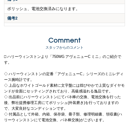
ポリッシュ、電池交換済みになります。
備考2
Comment
スタッフからのコメント
□ ハリーウィンストンより「750WG アヴェニューC ミニ」のご紹介で
す。
◇ ハリーウィンストンの定番「アヴェニューC」シリーズのミニレディ
ース腕時計です。
◇ 上品なホワイトゴールド素材に文字盤には煌びやかで上質なダイヤモ
ンドが全面にセッティングされており、高級感溢れる逸品です。
◇ 出品前にハリーウィンストンにてバネ棒の交換、電池交換を行った
後、弊社提携修理工房にてポリッシュ(外装磨き)を行っておりますの
で、大変良好なコンディションです。
◇ 付属品として外箱、内箱、保存袋、冊子類、修理明細書、領収書(ハ
リーウィンストンにて電池交換、バネ棒交換)がございます。