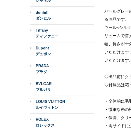
シャネル
パールグレー
dunhill
ダンヒル
るお品です。
ウール×シル
Tiffany
リュームで首
ティファニー
幅、長さが十
Dupont
いただけます
デュポン
いただけます
PRADA
プラダ
◇出品前にク
BVLGARI
◇付属品は箱
ブルガリ
・全体的に毛
LOUIS VUITTON
ルイヴィトン
・微細な糸の
・保管、クリ
ROLEX
ロレックス
・両サイドに