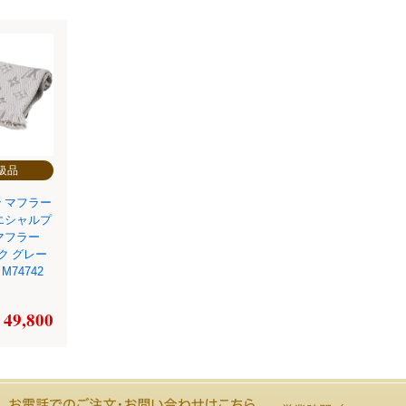
級品
 マフラー
エシャルプ
マフラー
ク グレー
n M74742
 49,800