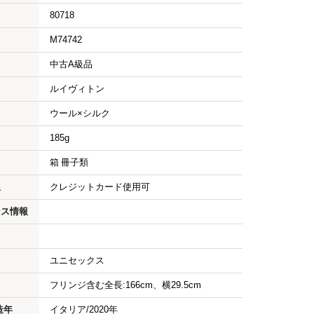
80718
M74742
中古A級品
ルイヴィトン
ウール×シルク
185g
箱 冊子類
限
クレジットカード使用可
ンス情報
ユニセックス
フリンジ含む全長:166cm、横29.5cm
造年
イタリア/2020年