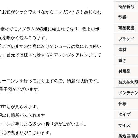
商品番号
のお色がシックでありながらエレガントさも感じられ
型番
商品状態
ク素材でモノグラムが繊細に編まれており、程よいボ
元を暖かく包みこみます。
ブランド
分ございますので肩にかけてショールの様にもお使い
素材
し、首元では様々な巻き方をアレンジをアレンジして
重さ
。
付属品
リーニングを行っておりますので、綺麗な状態です。
お支払制
 冊子類がございます。
メンテナ
仕様
羽立ちが見られます。
タイプ
飛出し箇所がみられます
ーニング等による多少の折り癖がございます。
サイズ
生地の丸まりがございます。
製造国/製