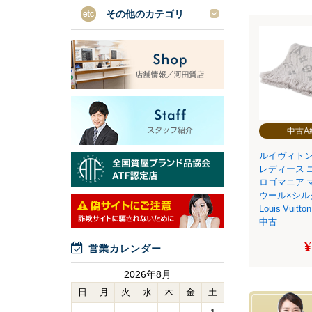
その他のカテゴリ
中古A
ルイヴィトン
レディース 
ロゴマニア 
ウール×シル
Louis Vuitto
中古
¥
営業カレンダー
2026年8月
日
月
火
水
木
金
土