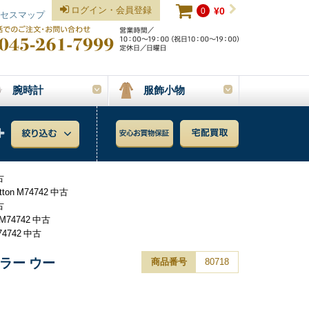
ログイン・会員登録
0
¥0
セスマップ
腕時計
服飾小物
古
n M74742 中古
古
74742 中古
4742 中古
ラー ウー
商品番号
80718