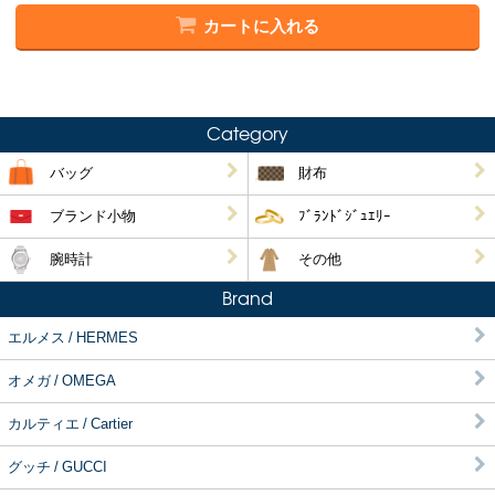
カートに入れる
Category
バッグ
財布
ブランド小物
ﾌﾞﾗﾝﾄﾞｼﾞｭｴﾘｰ
腕時計
その他
Brand
エルメス / HERMES
オメガ / OMEGA
カルティエ / Cartier
グッチ / GUCCI