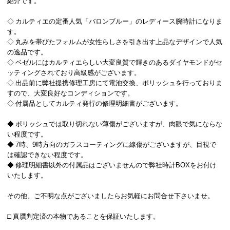
紹介です。
◇ カルティエの定番人気「バロンブルー」のレディース腕時計になりま
す。
◇ 丸みを帯びたフォルムが女性らしさを引き出す上品なデザインで人気
の逸品です。
◇ ベゼルにはカルティエらしい大変良質で輝きのあるダイヤモンドがセ
ッティングされており高級感がございます。
◇ 出品前に弊社提携修理工房にて電池交換、ポリッシュを行っておりま
すので、大変良好なコンディションです。
◇ 付属品としてカルティ発行の修理明細書がございます。
◆ ポリッシュでは取り切れない薄傷がございますが、肉眼で気にならな
い程度です。
◆ 7時、9時方向のガラスコーティングに線傷がございますが、目視で
は確認できない程度です。
◆ 修理明細書以外の付属品はございませんので弊社時計BOXをお付け
いたします。
その他、ご不明な点がございましたらお気軽にお問合せ下さいませ。
□ 真贋判定済の本物であることを保証いたします。