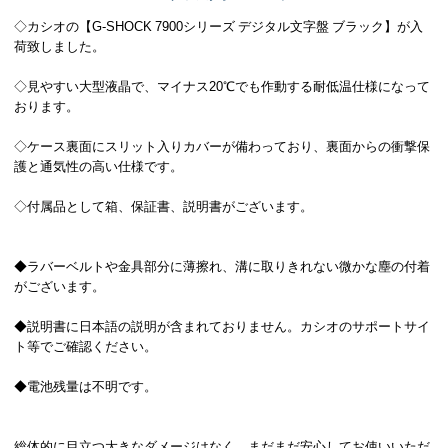
◇カシオの【G-SHOCK 7900シリーズ デジタル文字盤 ブラック】が入
荷致しました。
◇見やすい大型液晶で、マイナス20℃でも作動する耐低温仕様になって
おります。
◇ケース裏面にスリット入りカバーが備わっており、裏面からの衝撃保
護と通気性の高い仕様です。
◇付属品として箱、保証書、説明書がございます。
◆ラバーベルトや金具部分に薄擦れ、溝に取りきれない微かな塵の付着
がございます。
◆説明書に日本語の説明が含まれておりません。カシオのサポートサイ
ト等でご確認ください。
◆電池残量は不明です。
総体的に目立つ大きなダメージはなく、まだまだ安心してお使いいただ