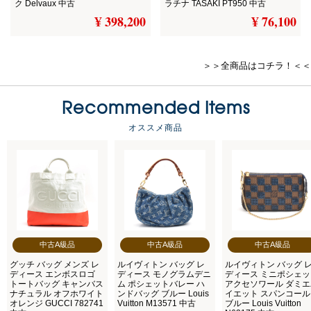
ク Delvaux 中古
ラチナ TASAKI PT950 中古
¥ 398,200
¥ 76,100
＞＞全商品はコチラ！＜＜
Recommended Items
オススメ商品
中古A級品
中古A級品
中古A級品
グッチ バッグ メンズ レ
ルイヴィトン バッグ レ
ルイヴィトン バッグ 
ディース エンボスロゴ
ディース モノグラムデニ
ディース ミニポシェ
トートバッグ キャンバス
ム ポシェットバレー ハ
アクセソワール ダミ
ナチュラル オフホワイト
ンドバッグ ブルー Louis
イエット スパンコール
オレンジ GUCCI 782741
Vuitton M13571 中古
ブルー Louis Vuitton