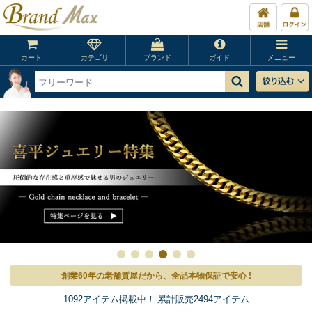
カート
カテゴリ
ブランド
ガイド
メニュー
創業60年の老舗質屋だから、全品本物保証で安心 !
1092アイテム掲載中！ 累計販売2494アイテム